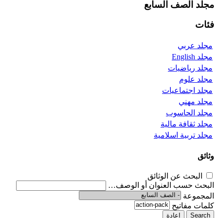
مجلد
الصف السابع
فئات
مجلد
عربي
مجلد
English
مجلد
رياضيات
مجلد
علوم
مجلد
اجتماعيات
مجلد
مهني
مجلد
الحاسوب
مجلد
ثقافة مالية
مجلد
تربية اسلامية
وثائق
البحث عن الوثائق
البحث حسب العنوان أو الوصف…
المجموعة
كلمات مفاتيح
Search
إعادة