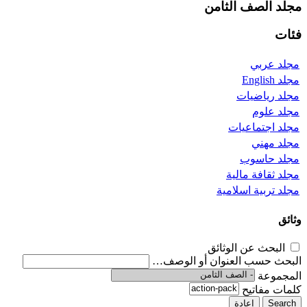
مجلد
الصف الثامن
فئات
مجلد
عربي
مجلد
English
مجلد
رياضيات
مجلد
علوم
مجلد
اجتماعيات
مجلد
مهني
مجلد
حاسوب
مجلد
ثقافة مالية
مجلد
تربية اسلامية
وثائق
البحث عن الوثائق
البحث حسب العنوان أو الوصف…
المجموعة
كلمات مفاتيح
Search
إعادة