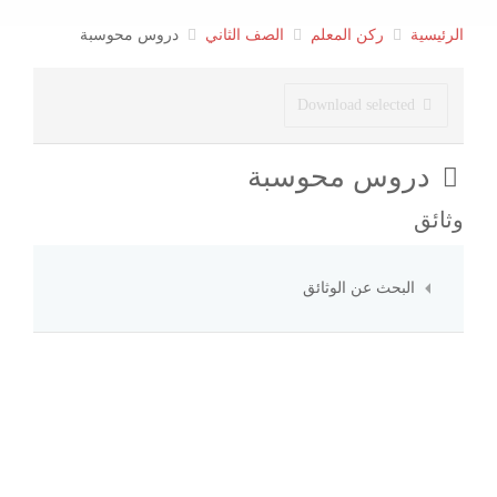
الرئيسية
ركن المعلم
الصف الثاني
دروس محوسبة
Download selected
مجلد
دروس محوسبة
وثائق
البحث عن الوثائق
×
- - دروس محوسبة
×