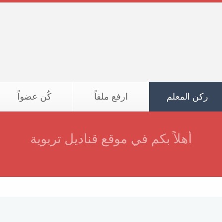
ركن المعلم
ارفع ملفاً
كُن عضواً
أهلاً بكم في موقع قناديل تربوية