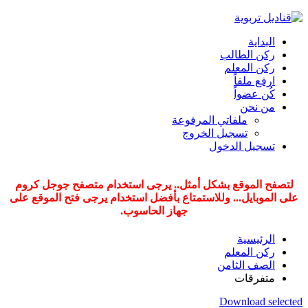
البداية
ركن الطالب
ركن المعلم
ارفع ملفاً
كُن عضواً
من نحن
ملفاتي المرفوعة
تسجيل الخروج
تسجيل الدخول
لتصفح الموقع بشكل أمثل.. يرجى استخدام متصفح جوجل كروم
على الموبايل...
وللاستمتاع بأفضل استخدام يرجى فتح الموقع على
جهاز الحاسوب.
الرئيسية
ركن المعلم
الصف الثامن
متفرقات
Download selected