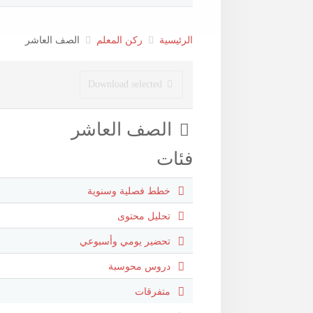
الرئيسية
ركن المعلم
الصف العاشر
Download selected
مجلد
الصف العاشر
فئات
مجلد
خطط فصلية وسنوية
مجلد
تحليل محتوى
مجلد
تحضير يومي وأسبوعي
مجلد
دروس محوسبة
مجلد
متفرقات