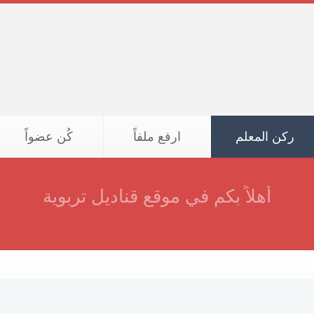
ركن المعلم
ارفع ملفاً
كُن عضواً
أهلاً بكم في موقع قناديل تربوية