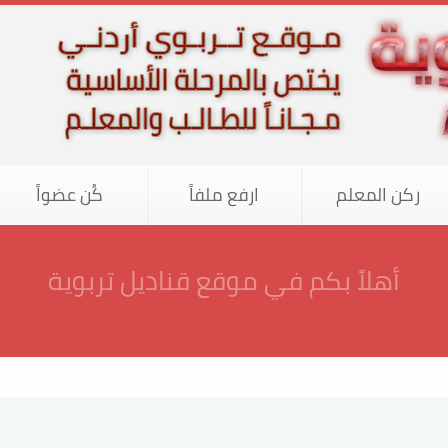
ركن المعلم
ارفع ملفاً
كُن عضواً
موجه خصيصاً للمرحلة الأساسية... وهو مج