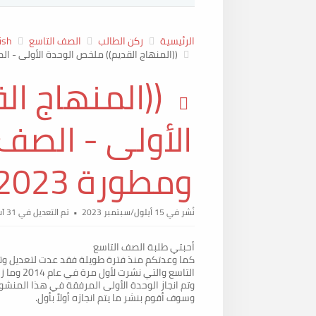
الرئيسية
ركن الطالب
الصف التاسع
ish
((المنهاج القديم)) ملخص الوحدة الأولى - الصف التاسع
p
((المنهاج ا
d
الأولى - الصف
f
ومطورة 2023) Action Pack 9
نُشر في 15 أيلول/سبتمبر 2023
تم التعديل في 31 آب/أغسطس 2024
أحبتي طلبة الصف التاسع
كما وعدتكم منذ فترة طويلة فقد عدت لتعديل وت
التاسع والتي نشرت لأول مرة في عام 2014 وما زالت بلا تطوير أو تعديل.
وتم انجاز الوحدة الأولى المرفقة في هذا المنشو
وسوف أقوم بنشر ما يتم انجازه أولاً بأول.