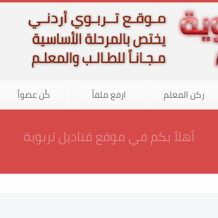
ركن المعلم
ارفع ملفاً
كُن عضواً
موجه خصيصاً للمرحلة الأساسية... وهو مج